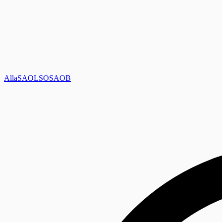
Alla
SAOL
SO
SAOB