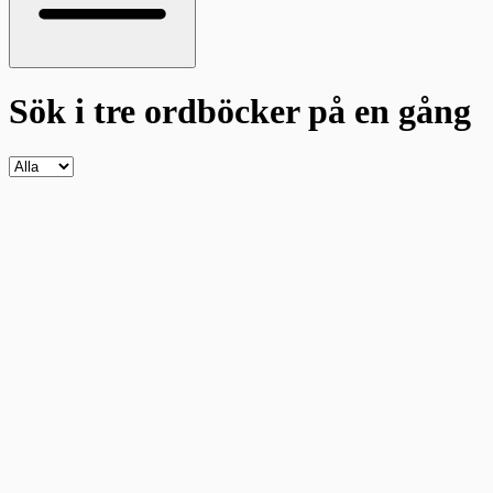
Sök i tre ordböcker
på en gång