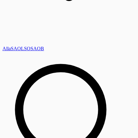
Alla
SAOL
SO
SAOB