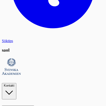
Söktips
saol
Kontakt