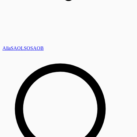
Alla
SAOL
SO
SAOB