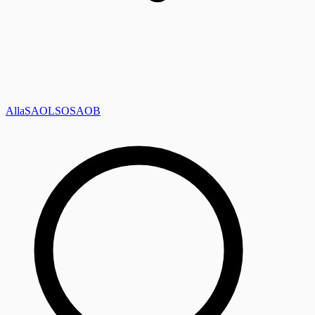
Alla
SAOL
SO
SAOB