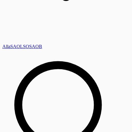
Alla
SAOL
SO
SAOB