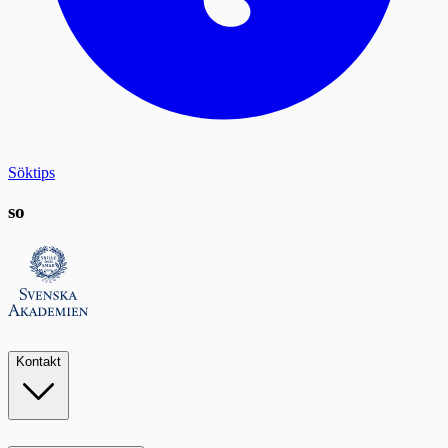
Söktips
so
Kontakt