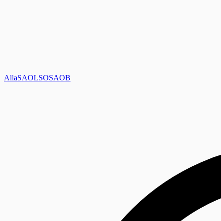
Alla
SAOL
SO
SAOB