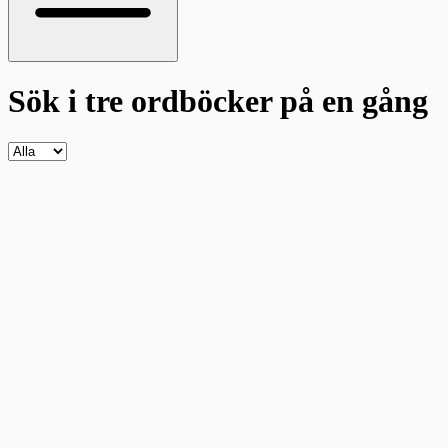
Sök i tre ordböcker
på en gång