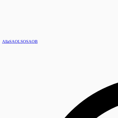
Alla
SAOL
SO
SAOB