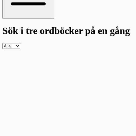
Sök i tre ordböcker
på en gång