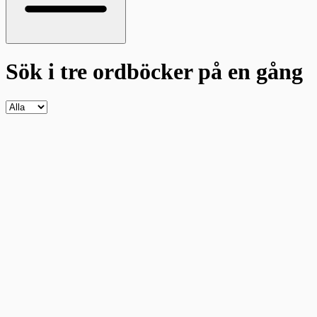
Sök i tre ordböcker
på en gång