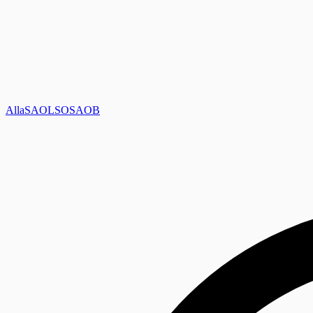
Alla
SAOL
SO
SAOB