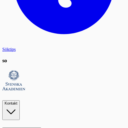
Söktips
so
Kontakt