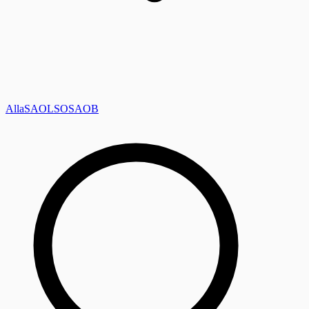
Alla
SAOL
SO
SAOB