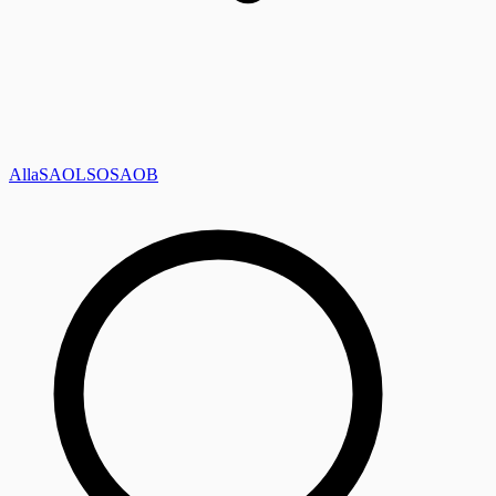
Alla
SAOL
SO
SAOB