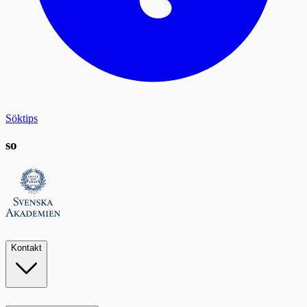
Söktips
so
Kontakt