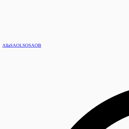
Alla
SAOL
SO
SAOB