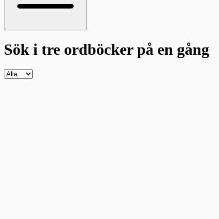
Sök i tre ordböcker
på en gång