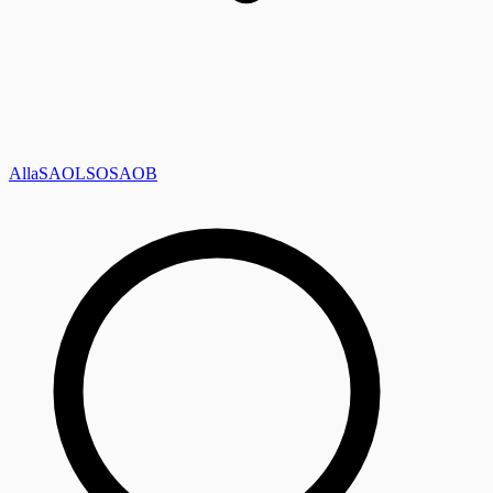
Alla
SAOL
SO
SAOB