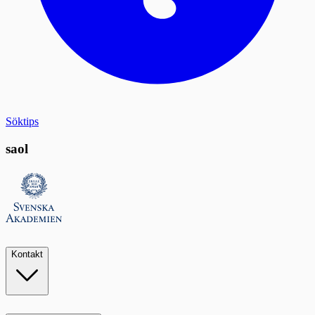
Söktips
saol
Kontakt