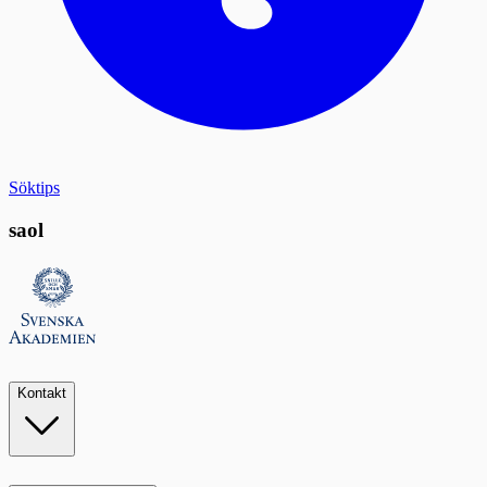
Söktips
saol
Kontakt