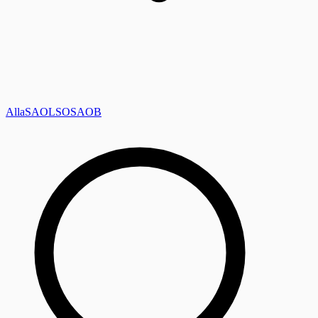
Alla
SAOL
SO
SAOB