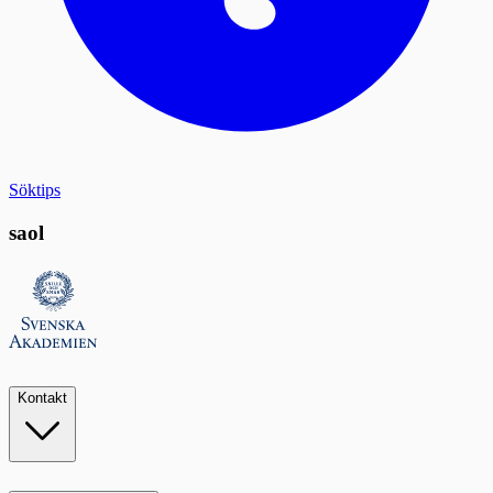
Söktips
saol
Kontakt