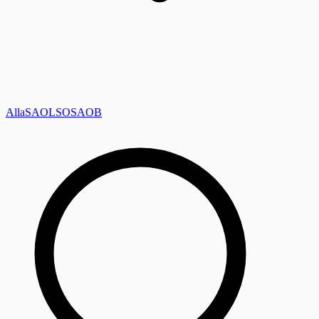
Alla
SAOL
SO
SAOB