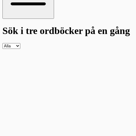
Sök i tre ordböcker
på en gång