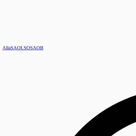
Alla
SAOL
SO
SAOB