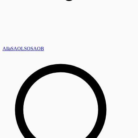
Alla
SAOL
SO
SAOB