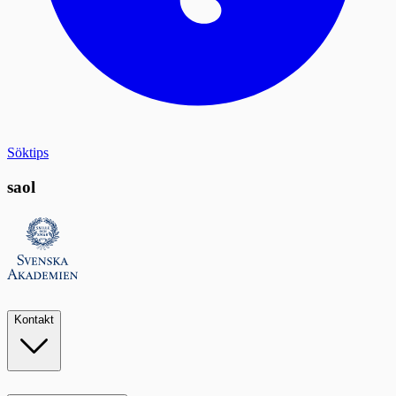
Söktips
saol
Kontakt