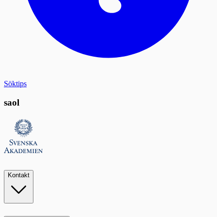
Söktips
saol
Kontakt