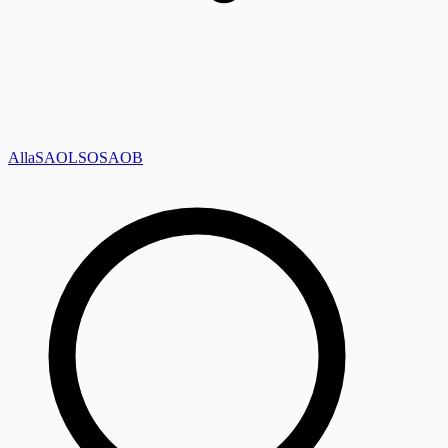
Alla
SAOL
SO
SAOB