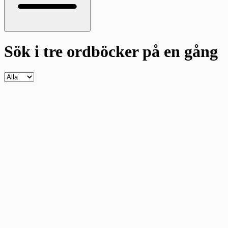
Sök i tre ordböcker
på en gång