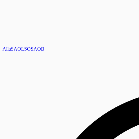
Alla
SAOL
SO
SAOB