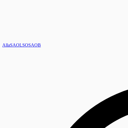
Alla
SAOL
SO
SAOB