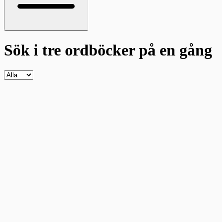
Sök i tre ordböcker
på en gång