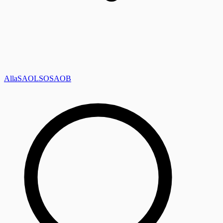
Alla
SAOL
SO
SAOB