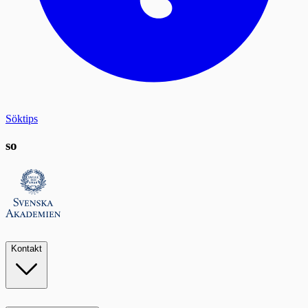
Söktips
so
Kontakt