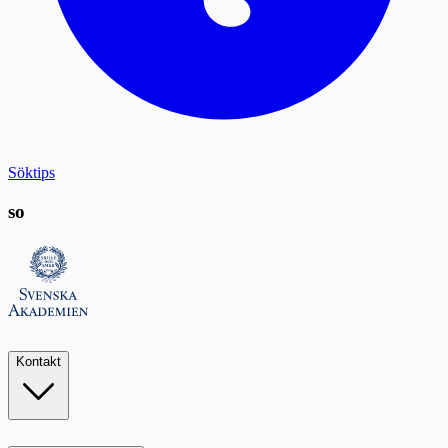
Söktips
so
Kontakt