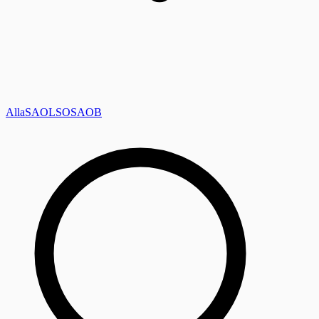
Alla
SAOL
SO
SAOB