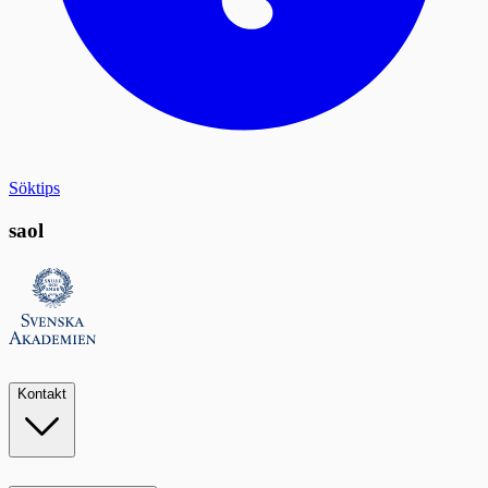
Söktips
saol
Kontakt