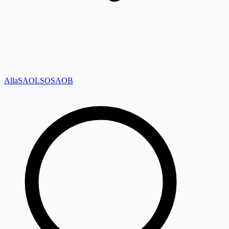
Alla
SAOL
SO
SAOB