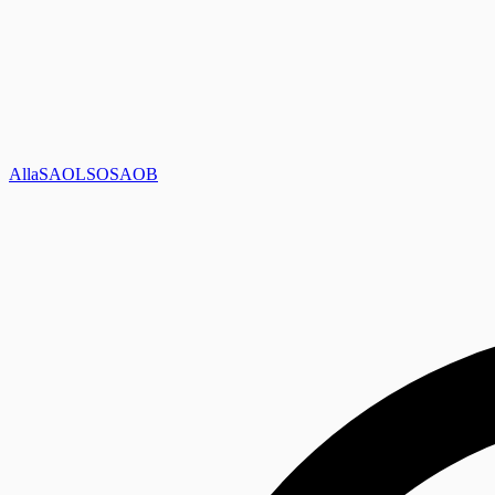
Alla
SAOL
SO
SAOB