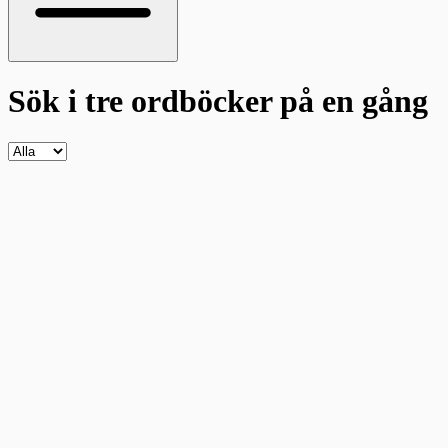
Sök i tre ordböcker
på en gång