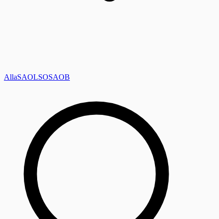
Alla
SAOL
SO
SAOB