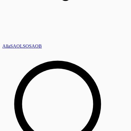
Alla
SAOL
SO
SAOB