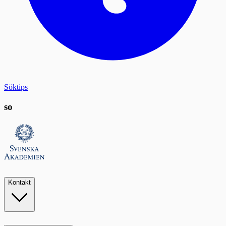
Söktips
so
Kontakt