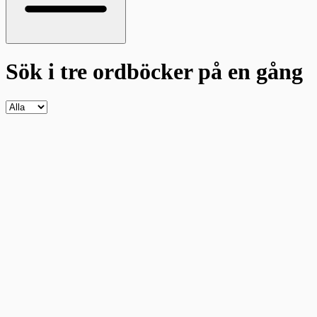
Sök i tre ordböcker
på en gång