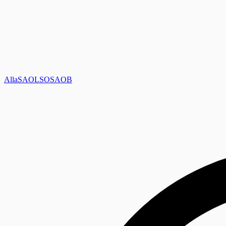
Alla
SAOL
SO
SAOB