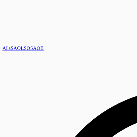
Alla
SAOL
SO
SAOB