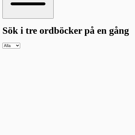
Sök i tre ordböcker
på en gång