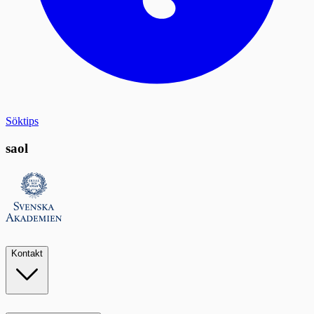
Söktips
saol
Kontakt