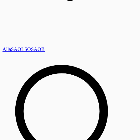
Alla
SAOL
SO
SAOB