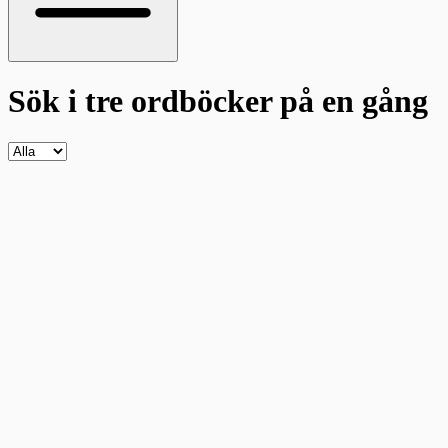
Sök i tre ordböcker
på en gång