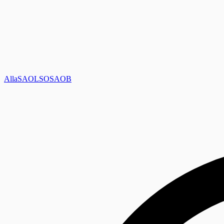
Alla
SAOL
SO
SAOB