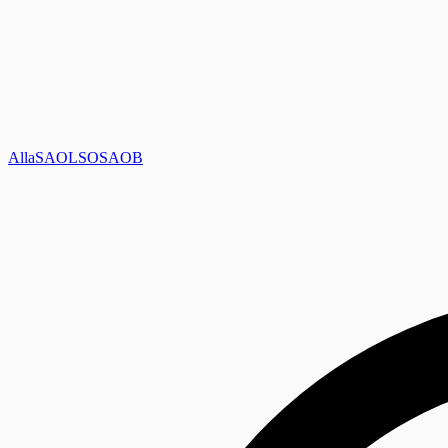
Alla
SAOL
SO
SAOB