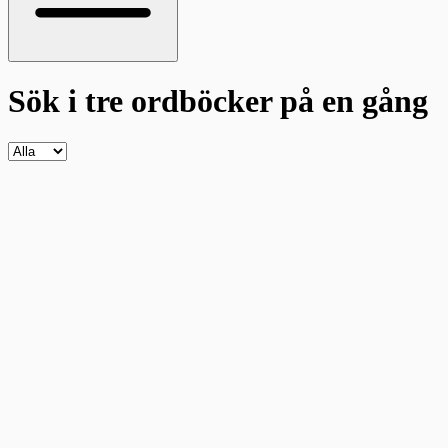
Sök i tre ordböcker
på en gång