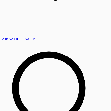
Alla
SAOL
SO
SAOB