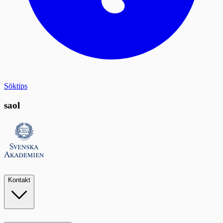
Söktips
saol
Kontakt