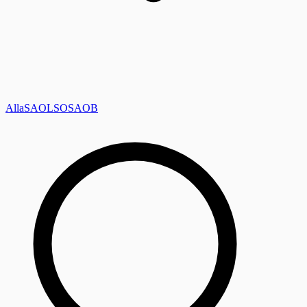
Alla
SAOL
SO
SAOB