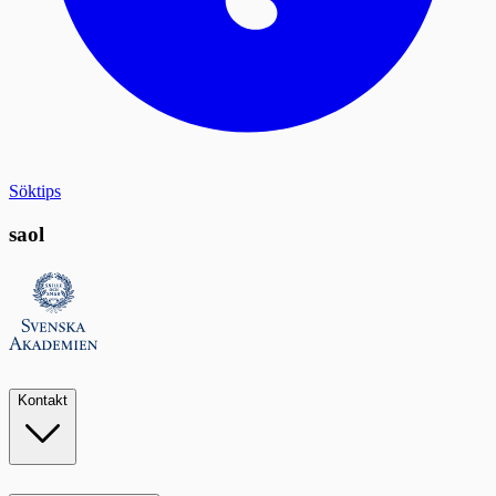
Söktips
saol
Kontakt