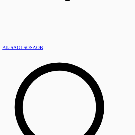
Alla
SAOL
SO
SAOB