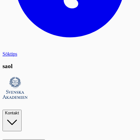
Söktips
saol
Kontakt