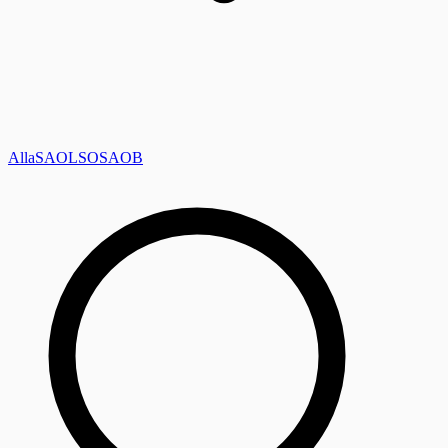
Alla
SAOL
SO
SAOB