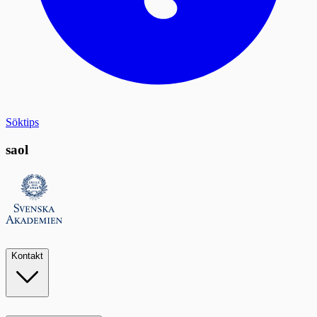
Söktips
saol
Kontakt