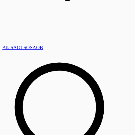
Alla
SAOL
SO
SAOB