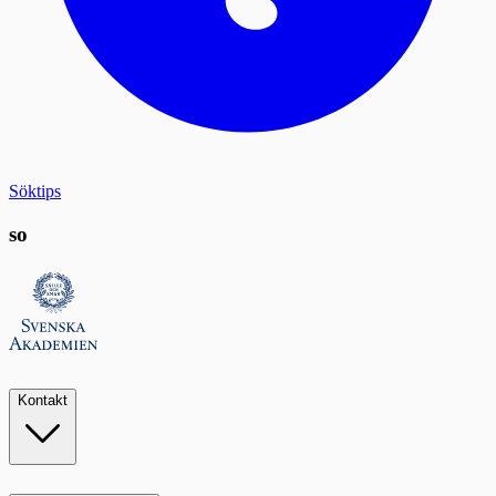
Söktips
so
Kontakt