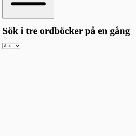
Sök i tre ordböcker
på en gång