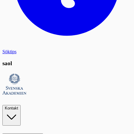
Söktips
saol
Kontakt