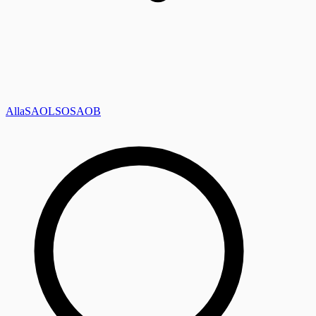
Alla
SAOL
SO
SAOB