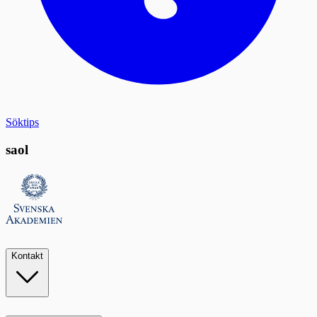
Söktips
saol
Kontakt