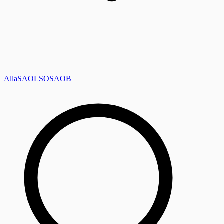
Alla
SAOL
SO
SAOB