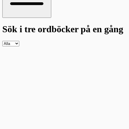
Sök i tre ordböcker
på en gång