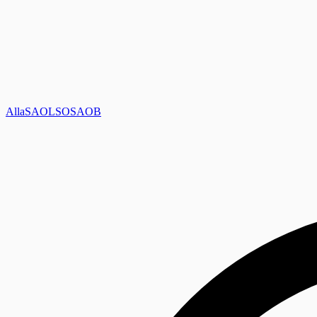
Alla
SAOL
SO
SAOB