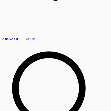
Alla
SAOL
SO
SAOB