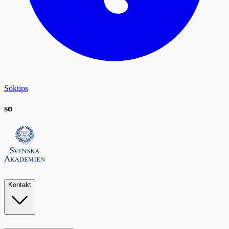
Söktips
so
Kontakt