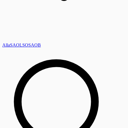
Alla
SAOL
SO
SAOB