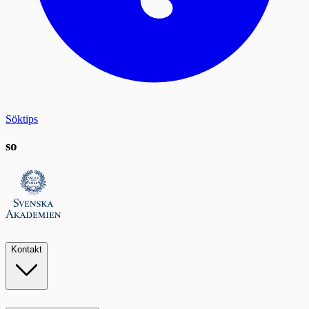
Söktips
so
Kontakt