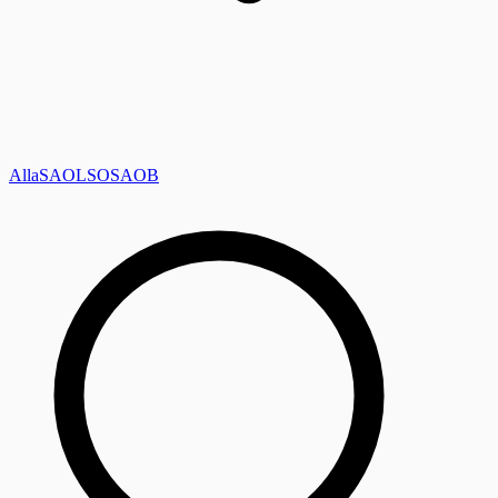
Alla
SAOL
SO
SAOB