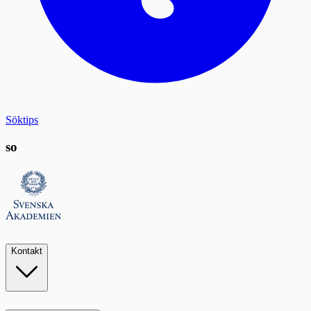
Söktips
so
Kontakt