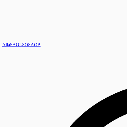
Alla
SAOL
SO
SAOB