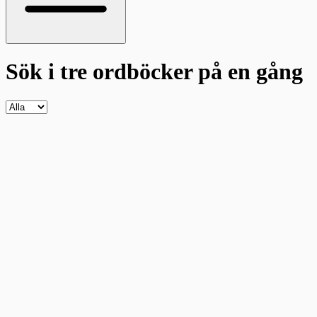
Sök i tre ordböcker
på en gång