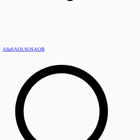
Alla
SAOL
SO
SAOB