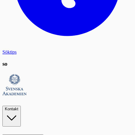
Söktips
so
Kontakt