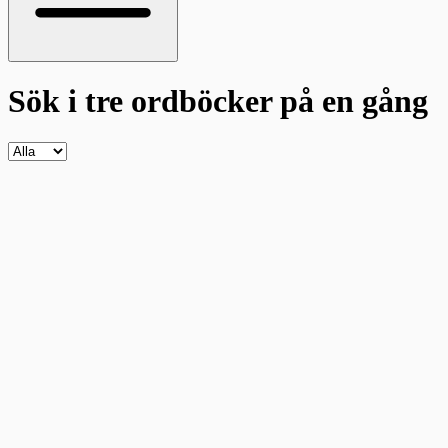
Sök i tre ordböcker
på en gång