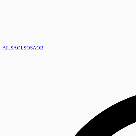
Alla
SAOL
SO
SAOB