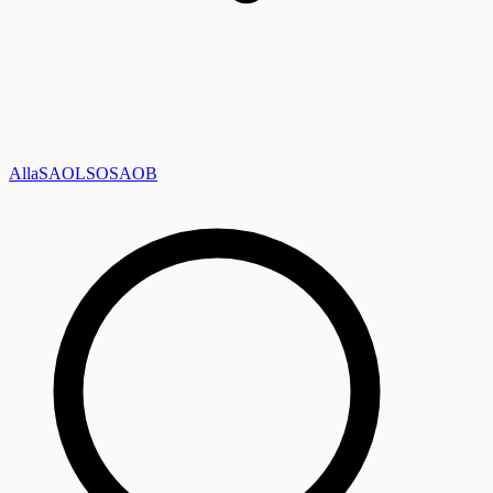
Alla
SAOL
SO
SAOB