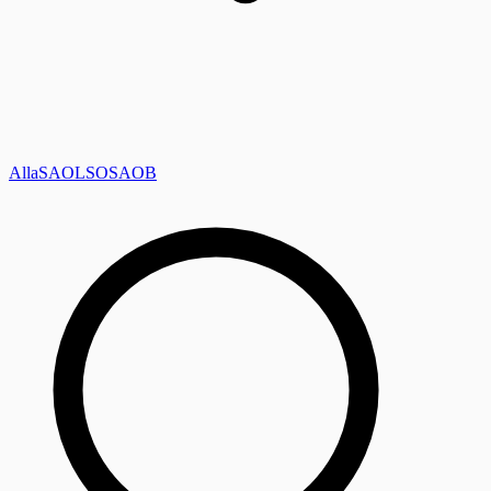
Alla
SAOL
SO
SAOB