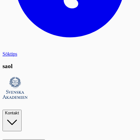
Söktips
saol
Kontakt