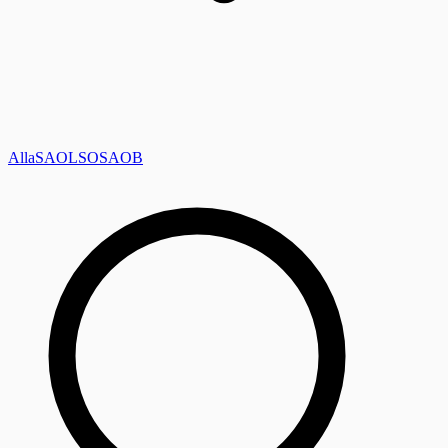
Alla
SAOL
SO
SAOB