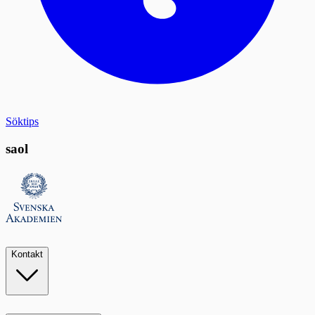
Söktips
saol
Kontakt