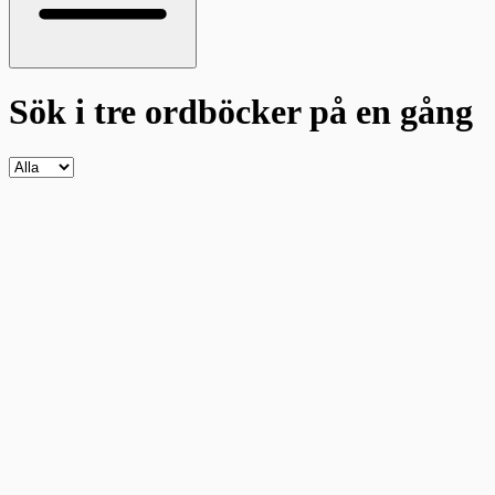
Sök i tre ordböcker
på en gång