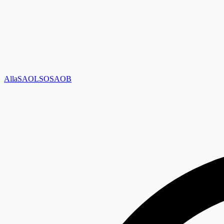
Alla
SAOL
SO
SAOB