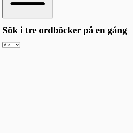
Sök i tre ordböcker
på en gång