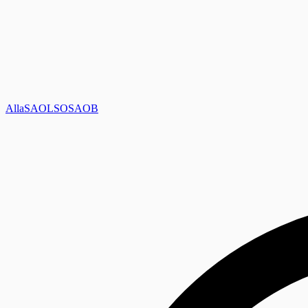
Alla
SAOL
SO
SAOB